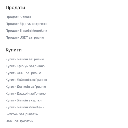
Продати
Продати Біткоін
Продати Ефіріум за гривню
Продати Біткоін Монобанк
Продати USDT за гривню
Купити
Купити Біткоін за Гривню
Купити Ефіріум за Гривню
Купити USDT за Гривню
Купити Лайткоін за Гривню
Купити Догікоін за Гривню
Купити Дашкоін за Гривню
Купити Біткоін з картки
Купити Біткоін Монобанк
Биткоин за Приват24
USDT за Приват24