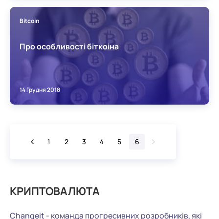
Bitcoin
Про особливості біткоіна
14 Грудня 2018
1
2
3
4
5
6
КРИПТОВАЛЮТА
Changeit - команда прогресивних розробників, які