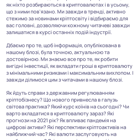
як ніхто розбираються в криптовалютах і в усьому,
що з ними пов'язано. Ми завжди в тренді, активно
стежимо за новинами кріптосвіту і відбираємо для
вас головні, дозволяючи кожному читачеві завжди
залишатися в курсі останніх подій індустрії.
Дбаємо про те, щоб інформація, опублікована в
нашому блозі, була точною, актуальною та
достовірною. Ми знаємо все про те, як робити
вигідні інвестиції, як вкладати гроші в криптовалюту
з мінімальними ризиками і максимальним вихлопом. І
завжди ділимося цим з читачами в нашому блозі.
Як йдуть справи з державним регулюванням
кріптобізнесу? Що нового привнесла в галузь
світова практика? Який курс коїнів на сьогодні? Чи
варто вкладатися в криптовалюту зараз? Які
прогнози на 2021 рік? Як впливає пандемія на
цифрові активи? Які перспективи кріптоактивів на
найближчий час? Які валюти заслуговують на