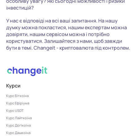
особливу увагу? Які сьогодні можливості і ризики
інвестицій?
У нас є відповіді на всі ваші запитання. На нашу
думку можна покластися, нашим експертам можна
довіряти, нашим сервісом можна і потрібно
користуватися. Залишайтеся з нами, щоб завжди
бути в темі. Changeit - криптовалюта під контролем.
Курси
Курс Біткоіна
Курс Ефіріума
Курс USDT
Курс Лайткоіна
Курс Догікоіна
Курс Дашкоіна