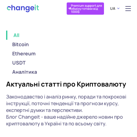
Premium support для
UA
обміну готівки від
1000$
All
Bitcoin
Ethereum
USDT
Аналітика
Актуальні статті про Криптовалюту
Законодавство і аналіз ринку, поради та покрокові
інструкції, поточні тенденції та прогнози курсу,
експертні думки та перспективи.
Блог Changeit - ваше надійне джерело новин про
криптовалюту в Україні та по всьому світу.