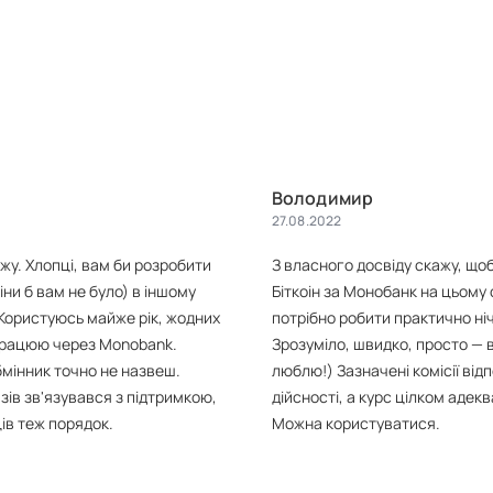
Володимир
27.08.2022
жу. Хлопці, вам би розробити
З власного досвіду скажу, що
ціни б вам не було) в іншому
Біткоін за Монобанк на цьому 
 Користуюсь майже рік, жодних
потрібно робити практично ні
Працюю через Monobank.
Зрозуміло, швидко, просто — в
мінник точно не назвеш.
люблю!) Зазначені комісії від
зів зв'язувався з підтримкою,
дійсності, а курс цілком адек
ів теж порядок.
Можна користуватися.