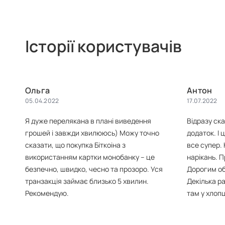
Історії користувачів
Ольга
Антон
05.04.2022
17.07.2022
Я дуже перелякана в плані виведення
Відразу ска
грошей і завжди хвилююсь) Можу точно
додаток. І 
сказати, що покупка Біткоіна з
все супер.
використанням картки монобанку – це
нарікань. 
безпечно, швидко, чесно та прозоро. Уся
Дорогим об
транзакція займає близько 5 хвилин.
Декілька ра
Рекомендую.
там у хлопц