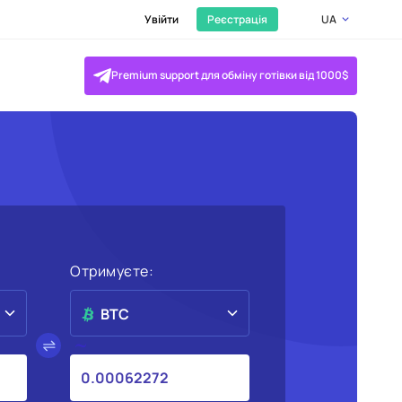
Увійти
Реєстрація
UA
Premium support для обміну готівки від 1000$
Отримуєте:
BTC