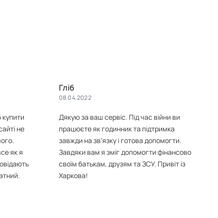
Гліб
08.04.2022
б купити
Дякую за ваш сервіс. Під час війни ви
сайті не
працюєте як годинник та підтримка
чого.
завжди на зв'язку і готова допомогти.
се як я
Завдяки вам я зміг допомогти фінансово
повідають
своїм батькам, друзям та ЗСУ. Привіт із
ватний.
Харкова!