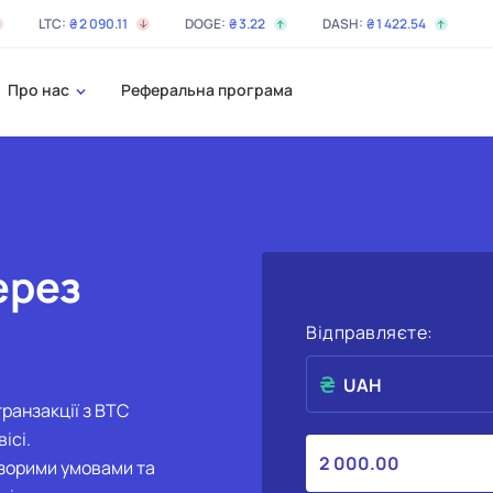
LTC:
₴
2 090
.11
DOGE:
₴
3
.22
DASH:
₴
1 422
.54
Про нас
Реферальна програма
ерез
Відправляєте:
UAH
транзакції з BTC
ісі.
зорими умовами та