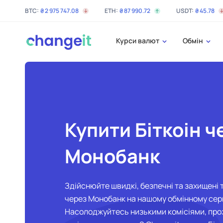
BTC:
₴
2 975 747
.08
ETH:
₴
87 990
.72
USDT:
₴
45
.78
Курси валют
Обмін
Купити Біткоін ч
Монобанк
Здійснюйте швидкі, безпечні та захищені 
через Монобанк на нашому обмінному серв
Насолоджуйтесь низькими комісіями, про