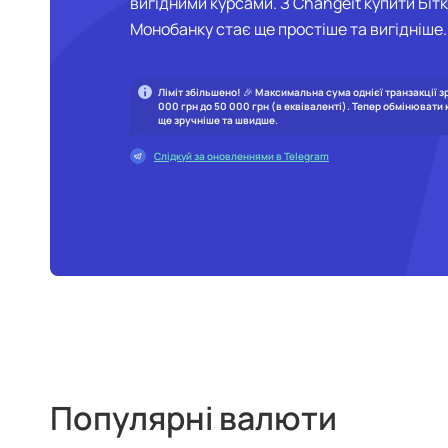
вигідними курсами. З Changeit купити Бітк
Монобанку стає ще простіше та вигідніше.
Ліміт збільшено! 🎉 Максимальна сума однієї транзакції з
000 грн до 50 000 грн (в еквіваленті). Тепер обмінювати
ще зручніше та швидше.
Слідкуй за оновленнями в Telegram
Популярні валюти