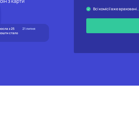
оін з карти
Всі комісії вже враховані.
росла з 25
21 липня
 кошти стало