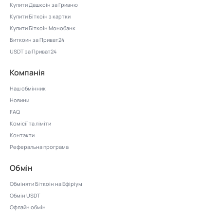
Купити Дашкоін за Гривню
Купити Біткоін з картки
Купити Біткоін Монобанк
Биткоин за Приват24
USDT за Приват24
Компанія
Наш обмінник
Новини
FAQ
Комісії та ліміти
Контакти
Реферальна програма
Обмін
Обміняти Біткоін на Ефіріум
Обмін USDT
Офлайн обмін