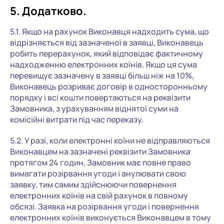
5. Додатково.
5.1. Якщо на рахунок Виконавця надходить сума, що
відрізняється від зазначеної в заявці, Виконавець
робить перерахунок, який відповідає фактичному
надходженню електронних коїнів. Якщо ця сума
перевищує зазначену в заявці більш ніж на 10%,
Виконавець розриває договір в односторонньому
порядку і всі кошти повертаються на реквізити
Замовника, з урахуванням віднятої суми на
комісійні витрати під час переказу.
5.2. У разі, коли електронні коїни не відправляються
Виконавцем на зазначені реквізити Замовника
протягом 24 годин, Замовник має повне право
вимагати розірвання угоди і анулювати свою
заявку, тим самим здійснюючи повернення
електронних коїнів на свій рахунок в повному
обсязі. Заявка на розірвання угоди і повернення
електронних коїнів виконується Виконавцем в тому