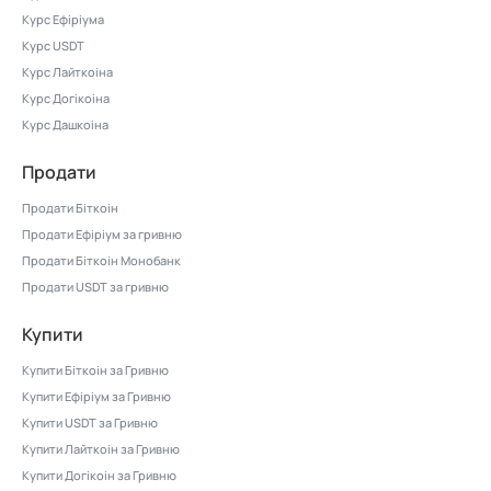
Курс Ефіріума
Курс USDT
Курс Лайткоіна
Курс Догікоіна
Курс Дашкоіна
Продати
Продати Біткоін
Продати Ефіріум за гривню
Продати Біткоін Монобанк
Продати USDT за гривню
Купити
Купити Біткоін за Гривню
Купити Ефіріум за Гривню
Купити USDT за Гривню
Купити Лайткоін за Гривню
Купити Догікоін за Гривню