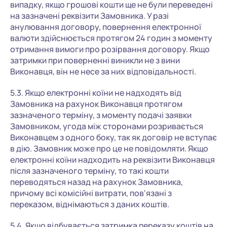
випадку, якщо грошові кошти ще не були переведені
на зазначені реквізити Замовника. У разі
анулювання договору, повернення електронної
валюти здійснюється протягом 24 годин з моменту
отримання вимоги про розірвання договору. Якщо
затримки при поверненні виникли не з вини
Виконавця, він не несе за них відповідальності.
5.3. Якщо електронні коїни не надходять від
Замовника на рахунок Виконавця протягом
зазначеного терміну, з моменту подачі заявки
Замовником, угода між сторонами розривається
Виконавцем з одного боку, так як договір не вступає
в дію. Замовник може про це не повідомляти. Якщо
електронні коїни надходить на реквізити Виконавця
після зазначеного терміну, то такі кошти
переводяться назад на рахунок Замовника,
причому всі комісійні витрати, пов'язані з
переказом, віднімаються з даних коштів.
5.4. Якщо відбувається затримка переказу коштів на