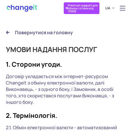
Premium support для
UA
обміну готівки від
1000$
Повернутися на головну
УМОВИ НАДАННЯ ПОСЛУГ
1. Сторони угоди.
Договір укладається між інтернет-ресурсом
Changeit з обміну електронної валюти, далі
Виконавець, - з одного боку, і Замовник, в особі
того, хто скористався послугами Виконавця, - з
іншого боку.
2. Термінологія.
2.1. Обмін електронної валюти - автоматизований