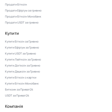
Продати Біткоін
Продати Ефіріум за гривню
Продати Біткоін Монобанк
Продати USDT за гривню
Купити
Купити Біткоін за Гривню
Купити Ефіріум за Гривню
Купити USDT за Гривню
Купити Лайткоін за Гривню
Купити Догікоін за Гривню
Купити Дашкоін за Гривню
Купити Біткоін з картки
Купити Біткоін Монобанк
Биткоин за Приват24
USDT за Приват24
Компанія