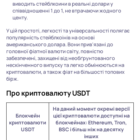
виводить стейблкоини в реальні долари у
співвідношенні 1 до 1, не втрачаючи жодного
центу.
У цій простоті, легкості та універсальності полягає
популярність стейблкоінів на основі
американського долара. Вони прив'язані до
головної фіатної валюти світу, повністю
забезпечені, захищені від необґрунтованого
нескінченного випуску та легко обмінюються на
криптовалюти, а також фіат на більшості топових
бірж.
Про криптовалюту USDT
На даний момент окремі версії
Блокчейн
цієї криптовалюти доступні на
криптовалюти
блокчейнах: Ethereum, Tron,
USDT
BSC і більш ніж на десятку
інших