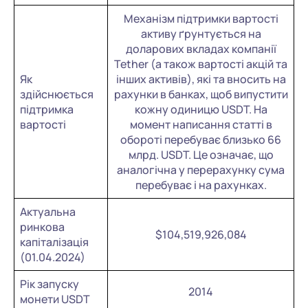
Механізм підтримки вартості
активу ґрунтується на
доларових вкладах компанії
Tether (а також вартості акцій та
Як
інших активів), які та вносить на
здійснюється
рахунки в банках, щоб випустити
підтримка
кожну одиницю USDT. На
вартості
момент написання статті в
обороті перебуває близько 66
млрд. USDT. Це означає, що
аналогічна у перерахунку сума
перебуває і на рахунках.
Актуальна
ринкова
$104,519,926,084
капіталізація
(01.04.2024)
Рік запуску
2014
монети USDT