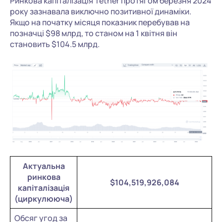
Ринкова капіталізація Tether протягом березня 2024
року зазнавала виключно позитивної динаміки.
Якщо на початку місяця показник перебував на
позначці $98 млрд, то станом на 1 квітня він
становить $104.5 млрд.
Актуальна
ринкова
$104,519,926,084
капіталізація
(циркулююча)
Обсяг угод за