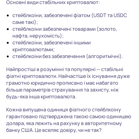
Основні види стабільних криптовалют:
стейблкоіни, забезпечені фіатом (USDT та USDC
саме такі);
стейблкоіни забезпечені товарами (золото,
нафта, нерухомість);
стейблкоіни, забезпечені іншими
криптовалютами;
стейблкоіни без забезпечення (алгоритмічні).
Найпростіші в розумінні та популярні — стабільні
фіатні криптовалюти. Найчастіше їх існування дуже
грамотно юридично прописано і має набагато
більше параметрів страхування та захисту, ніж
будь-яка інша криптовалюта.
Кожна випущена одиниця фіатного стейблкоіну
гарантовано підтверджена такою самою одиницею
долара, яка лежить на рахунку в авторитетному
банку США. Це вселяє довіру, чи не так?