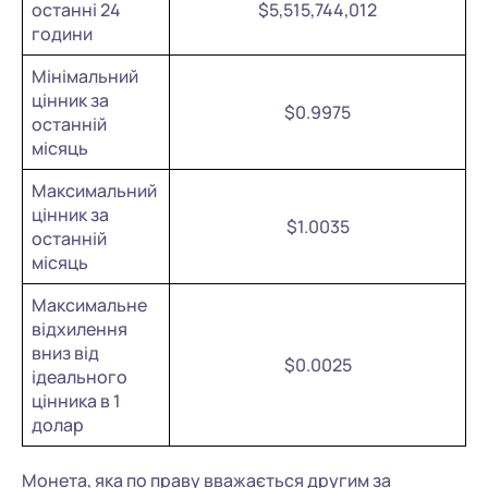
останні 24
$5,515,744,012
години
Мінімальний
цінник за
$0.9975
останній
місяць
Максимальний
цінник за
$1.0035
останній
місяць
Максимальне
відхилення
вниз від
$0.0025
ідеального
цінника в 1
долар
Монета, яка по праву вважається другим за