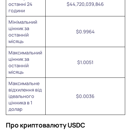
останні 24
$44,720,039,846
години
Мінімальний
цінник за
$0.9964
останній
місяць
Максимальний
цінник за
$1.0051
останній
місяць
Максимальне
відхилення від
ідеального
$0.0036
цінника в 1
долар
Про криптовалюту USDC