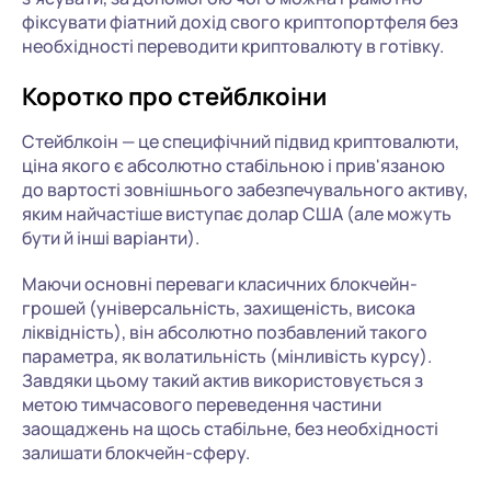
фіксувати фіатний дохід свого криптопортфеля без
необхідності переводити криптовалюту в готівку.
Коротко про стейблкоіни
Стейблкоін — це специфічний підвид криптовалюти,
ціна якого є абсолютно стабільною і прив'язаною
до вартості зовнішнього забезпечувального активу,
яким найчастіше виступає долар США (але можуть
бути й інші варіанти).
Маючи основні переваги класичних блокчейн-
грошей (універсальність, захищеність, висока
ліквідність), він абсолютно позбавлений такого
параметра, як волатильність (мінливість курсу).
Завдяки цьому такий актив використовується з
метою тимчасового переведення частини
заощаджень на щось стабільне, без необхідності
залишати блокчейн-сферу.