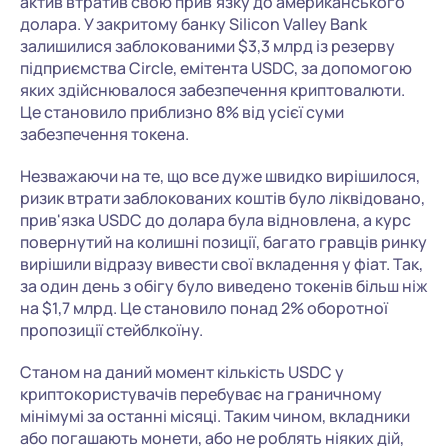
актив втратив свою прив'язку до американського
долара. У закритому банку Silicon Valley Bank
залишилися заблокованими $3,3 млрд із резерву
підприємства Circle, емітента USDC, за допомогою
яких здійснювалося забезпечення криптовалюти.
Це становило приблизно 8% від усієї суми
забезпечення токена.
Незважаючи на те, що все дуже швидко вирішилося,
ризик втрати заблокованих коштів було ліквідовано,
прив'язка USDC до долара була відновлена, а курс
повернутий на колишні позиції, багато гравців ринку
вирішили відразу вивести свої вкладення у фіат. Так,
за один день з обігу було виведено токенів більш ніж
на $1,7 млрд. Це становило понад 2% оборотної
пропозиції стейблкоїну.
Станом на даний момент кількість USDC у
криптокористувачів перебуває на граничному
мінімумі за останні місяці. Таким чином, вкладники
або погашають монети, або не роблять ніяких дій,