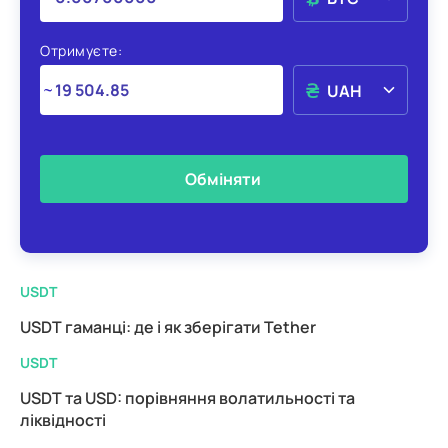
Отримуєте:
UAH
Обміняти
USDT
USDT гаманці: де і як зберігати Tether
USDT
USDT та USD: порівняння волатильності та
ліквідності