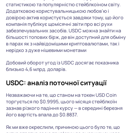
статистикою та популярністю стейблкоіном світу.
Додатковою користувальницькою любов'ю і
довірою актив користується завдяки тому, що його
компанія публікує щомісячні звіти про всі рухи
забезпечувальних засобів. USDC можна знайти на
більшості топових бірж, де він доступний для обміну
в парах як з найвідомішими криптовалютами, так і
нерідко з дуже нішевими монетами
Добовий оборот угод із USDC досягає показника
близько 4,6 млрд. доларів.
USDC: аналіз поточної ситуації
Незважаючи на те, що станом на токен USD Coin
торгується по $0.9995, цього місяця стейблкоїн
зазнав різкого падіння курсу — в середині березня
його вартість впала до $0.8837.
Як ми вже окреслили, причиною цього було те, що