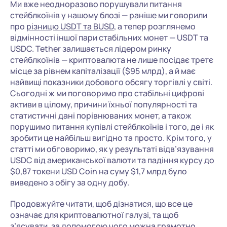
Ми вже неодноразово порушували питання
стейблкоїнів у нашому блозі — раніше ми говорили
про
різницю USDT та BUSD
, а тепер розглянемо
відмінності іншої пари стабільних монет — USDT та
USDC. Tether залишається лідером ринку
стейблкоїнів — криптовалюта не лише посідає третє
місце за рівнем капіталізації ($95 млрд), а й має
найвищі показники добового обсягу торгівлі у світі.
Сьогодні ж ми поговоримо про стабільні цифрові
активи в цілому, причини їхньої популярності та
статистичні дані порівнюваних монет, а також
порушимо питання купівлі стейблкоїнів і того, де і як
зробити це найбільш вигідно та просто. Крім того, у
статті ми обговоримо, як у результаті відв’язування
USDС від американської валюти та падіння курсу до
$0,87 токени USD Coin на суму $1,7 млрд було
виведено з обігу за одну добу.
Продовжуйте читати, щоб дізнатися, що все це
означає для криптовалютної галузі, та щоб
з’ясувати, за допомогою чого можна грамотно