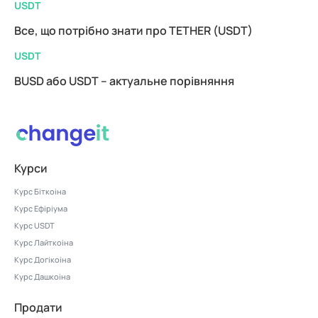
USDT
Все, що потрібно знати про TETHER (USDT)
USDT
BUSD або USDT – актуальне порівняння
Курси
Курс Біткоіна
Курс Ефіріума
Курс USDT
Курс Лайткоіна
Курс Догікоіна
Курс Дашкоіна
Продати