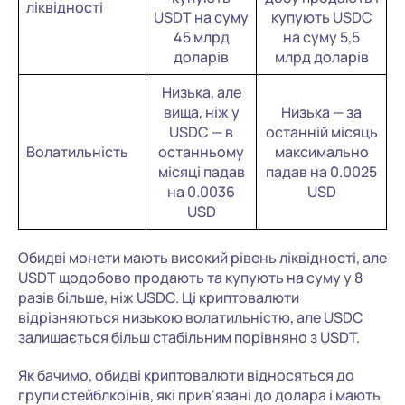
ліквідності
USDT на суму
купують USDC
45 млрд
на суму 5,5
доларів
млрд доларів
Низька, але
вища, ніж у
Низька — за
USDC — в
останній місяць
Волатильність
останньому
максимально
місяці падав
падав на 0.0025
на 0.0036
USD
USD
Обидві монети мають високий рівень ліквідності, але
USDT щодобово продають та купують на суму у 8
разів більше, ніж USDC. Ці криптовалюти
відрізняються низькою волатильністю, але USDC
залишається більш стабільним порівняно з USDT.
Як бачимо, обидві криптовалюти відносяться до
групи стейблкоінів, які прив'язані до долара і мають