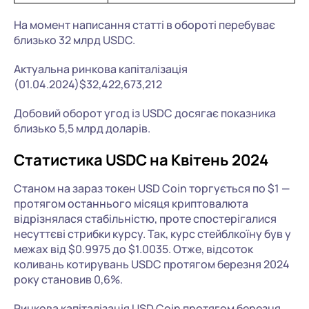
На момент написання статті в обороті перебуває
близько 32 млрд USDC.
Актуальна ринкова капіталізація
(01.04.2024)$32,422,673,212
Добовий оборот угод із USDC досягає показника
близько 5,5 млрд доларів.
Статистика USDC на Квітень 2024
Станом на зараз токен USD Coin торгується по $1 —
протягом останнього місяця криптовалюта
відрізнялася стабільністю, проте спостерігалися
несуттєві стрибки курсу. Так, курс стейблкоїну був у
межах від $0.9975 до $1.0035. Отже, відсоток
коливань котирувань USDC протягом березня 2024
року становив 0,6%.
Ринкова капіталізація USD Coin протягом березня