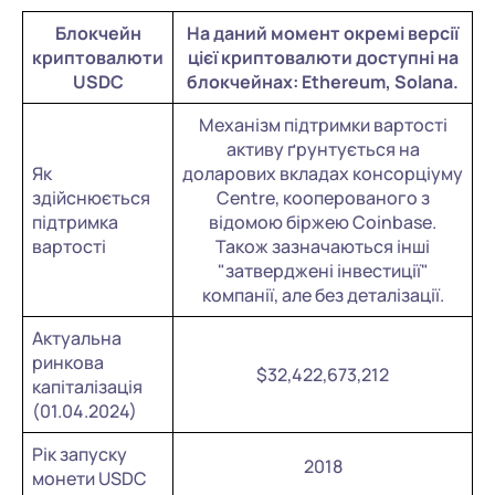
Блокчейн
На даний момент окремі версії
криптовалюти
цієї криптовалюти доступні на
USDC
блокчейнах: Ethereum, Solana.
Механізм підтримки вартості
активу ґрунтується на
Як
доларових вкладах консорціуму
здійснюється
Centre, кооперованого з
підтримка
відомою біржею Coinbase.
вартості
Також зазначаються інші
"затверджені інвестиції"
компанії, але без деталізації.
Актуальна
ринкова
$32,422,673,212
капіталізація
(01.04.2024)
Рік запуску
2018
монети USDC