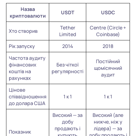
Назва
USDT
USDC
криптовалюти
Tether
Centre (Circle +
Хто створив
Limited
Coinbase)
Рік запуску
2014
2018
Частота аудиту
Постійний
фінансових
Без чіткої
щомісячний
коштів на
регулярності
аудит
рахунках
Цінове
співвідношення
1 к 1
1 к 1
до долара США
Високий — за
Високий (але
добу
нижче, ніж у
продають і
лідера) — за
Показник
купують
добу продають і