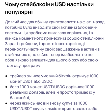
Чому стейблкоіни USD настільки
популярні
Довгий час для обміну криптовалюти на фіат і назад
потрібно було виводити свої активи із блокчейн-
системи. Ця проблема вимагала вирішення, і в
якийсь момент його принесли із собою стейблкоіни.
Зараз і трейдери, і просто інвестори іноді
переносять частину своїх заощаджень в активи зі
стабільною ціною. Але тепер їм абсолютно не
обов'язково залишати для цього біржу або свою
торгову програму:
трейдер змінює умовний біткоін отримує 1000
монет USDT або USDC;
його 1000 монет USDT/USDC дорівнює 1000
реальних доларів, але він просто тримає їх у
блокчейні;
через якийсь час він знову купує за 1000
USDT/USDT якусь кількість криптовалюти або