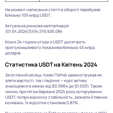
На момент написання статті в обороті перебуває
близько 100 млрд USDT.
Актуальна ринкова капіталізація
(01.04.2024)$104,519,926,084
Кожні 24 години угоди з USDT досягають
приголомшливого показника близько 45 млрд
доларів.
Статистика USDT на Квітень 2024
За останній місяць токен Tether демонстрував як
злети вартості, так і падіння — курс активу
знаходився в межах від $0.9964 до $1.0051. Таким
чином, протягом березня 2024 року котирування
USDT, попри відносну стабільність, зазнали й певних
коливань. Їх відсоток становив 0,87%.