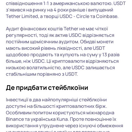
співвідношення 1:1 з американською валютою. USDT
з'явився на ринку на 4 роки раніше і випущений
Tether Limited, а творці USDC - Circle та Coinbase.
Аудит фінансових коштів Tether не має чіткої
регулярності, тоді як актив USDC відрізняється
постійним щомісячним аудитом. Обидві монети
мають високий рівень ліквідності, але USDT
щодобово продають та купують на суму у 13 разів
більше, ніж USDC. Ці криптовалюти відрізняються
низькою волатильністю, але USDC залишається
стабільнішим порівняно з USDT.
Де придбати стейблкоїни
Інвестиції в два найпопулярніші стейблкоїни
доступні на більшості криптовалютних бірж.
Особливим попитом користуються міжнародна
Binance та українська Kuna. Проте повноцінне їх
використання утруднене через існуючі обмеження
на виведення гривні з країни для поповнення