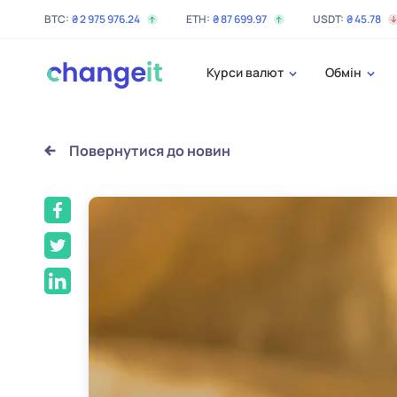
BTC:
₴
2 975 976
.24
ETH:
₴
87 699
.97
USDT:
₴
45
.78
Курси валют
Обмін
Повернутися до новин