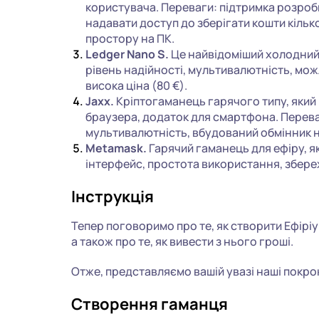
користувача. Переваги: підтримка розроб
надавати доступ до зберігати кошти кільк
простору на ПК.
Ledger Nano S.
Це найвідоміший холодний 
рівень надійності, мультивалютність, мож
висока ціна (80 €).
Jaxx.
Кріптогаманець гарячого типу, який
браузера, додаток для смартфона. Перева
мультивалютність, вбудований обмінник н
Metamask.
Гарячий гаманець для ефіру, я
інтерфейс, простота використання, збере
Інструкція
Тепер поговоримо про те, як створити Ефіріу
а також про те, як вивести з нього гроші.
Отже, представляємо вашій увазі наші покрок
Створення гаманця