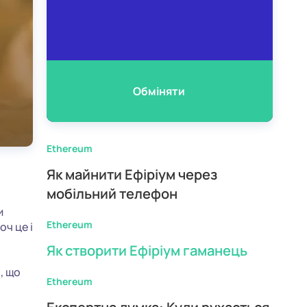
Обміняти
Ethereum
Як майнити Ефіріум через
мобільний телефон
и
Ethereum
оч це і
Як створити Ефіріум гаманець
, що
Ethereum