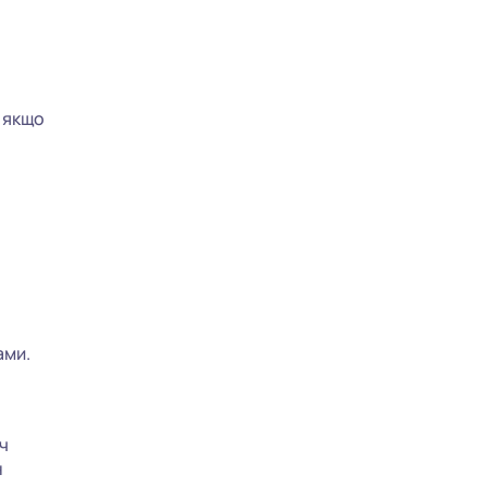
, якщо
ами.
ч
н