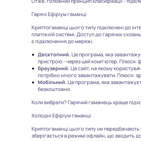
Отже, головний принцип класифікації - підкл
Гарячі Ефіріум гаманці
Криптогаманці цього типу підключені до інте
платіжній системі. Доступ до гарячих сховищ
є підключення до мережі.
Десктопний.
Це програма, яка завантажує
пристрою - через цей комп'ютер. Плюси: 
Браузерний.
Це сайт, на якому користувач
потрібно нічого завантажувати. Плюси: з
Мобільний.
Це програма, яка завантажуєт
безкоштовно.
Коли вибрати? Гарячий гаманець краще підхо
Холодні Ефіріум гаманці
Криптогаманці цього типу не передбачають 
зберігається в режимі офлайн, що зводить д