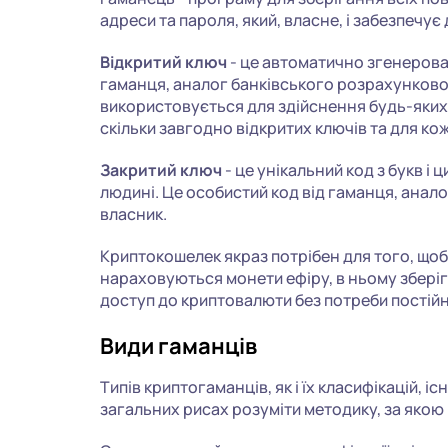
адреси та пароля, який, власне, і забезпечує
Відкритий ключ
- це автоматично згенерова
гаманця, аналог банківського розрахунковог
використовується для здійснення будь-яки
скільки завгодно відкритих ключів та для ко
Закритий ключ
- це унікальний код з букв і 
людині. Це особистий код від гаманця, аналог
власник.
Криптокошелек якраз потрібен для того, щоб 
нараховуються монети ефіру, в ньому зберіга
доступ до криптовалюти без потреби постій
Види гаманців
Типів криптогаманців, як і їх класифікацій, іс
загальних рисах розуміти методику, за яко