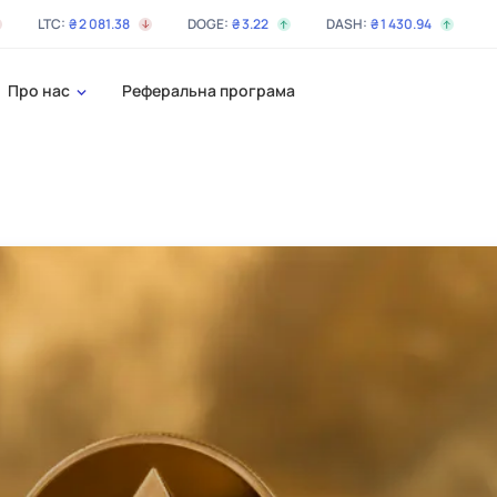
LTC:
₴
2 081
.38
DOGE:
₴
3
.22
DASH:
₴
1 430
.94
Про нас
Реферальна програма