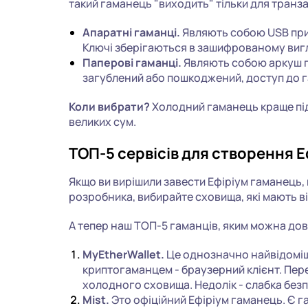
такий гаманець "виходить" тільки для транза
Апаратні гаманці.
Являють собою USB прис
Ключі зберігаються в зашифрованому вигляді
Паперові гаманці.
Являють собою аркуш па
загублений або пошкоджений, доступ до 
Коли вибрати?
Холодний гаманець краще під
великих сум.
ТОП-5 сервісів для створення Е
Якщо ви вирішили завести Ефіріум гаманець, 
розробника, вибирайте сховища, які мають ві
А тепер наш ТОП-5 гаманців, яким можна дов
MyEtherWallet.
Це однозначно найвідоміш
криптогаманцем - браузерний клієнт. Пере
холодного сховища. Недолік - слабка безпека
Mist.
Это офіційний Ефіріум гаманець. Є г