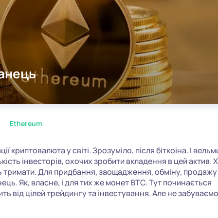
манець
Ethereum
ії криптовалюта у світі. Зрозуміло, після біткоіна. І вельм
кість інвесторів, охочих зробити вкладення в цей актив. Х
ь тримати. Для придбання, заощадження, обміну, продажу
ць. Як, власне, і для тих же монет BTC. Тут починається
жить від цілей трейдингу та інвестування. Але не забуваємо