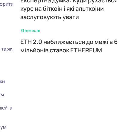
Експертна думка: Куди рухається
ворити
курс на біткоін і які альткоіни
заслуговують уваги
Ethereum
ETH 2.0 наближається до межі в 6
 та як
мільйонів ставок ETHEREUM
ки
ум
шей, а
іум