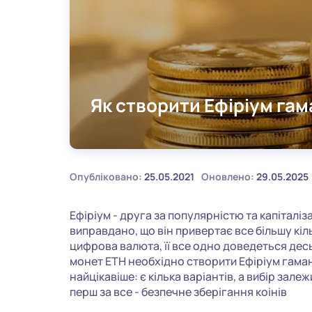
Як створити Ефіріум га
Опубліковано:
25.05.2021
Оновлено:
29.05.2025
Ефіріум - друга за популярністю та капіталізац
виправдано, що він привертає все більшу кіль
цифрова валюта, її все одно доведеться дес
монет ETH необхідно створити Ефіріум гамане
найцікавіше: є кілька варіантів, а вибір зале
перш за все - безпечне зберігання коінів