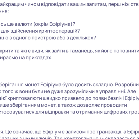
найкращим чином відповідати вашим запитам, перш ніж ст
ння:
сь ще валюти (окрім Ефіріума)?
я для здійснення криптооперацій?
нцю з одного пристрою або з декількох?
рити та які є види, як зайти в гаманець, як його поповнити
бираємо на прикладах.
зберігання монет Ефіріума було досить складно. Розробни
о того ж вони були не дуже зрозумілими в управлінні. Але
ієї криптовалюти швидко призвело до появи безлічі Ефірі
лише зберіганням монет, а також дозволяє проводити
застосовуватися для відправки та отримання цифрових гро
Це означає, що Ефіріум є записом про транзакції, а Ефір
'язаних з ними ключів. Так, криптогаманець складається з