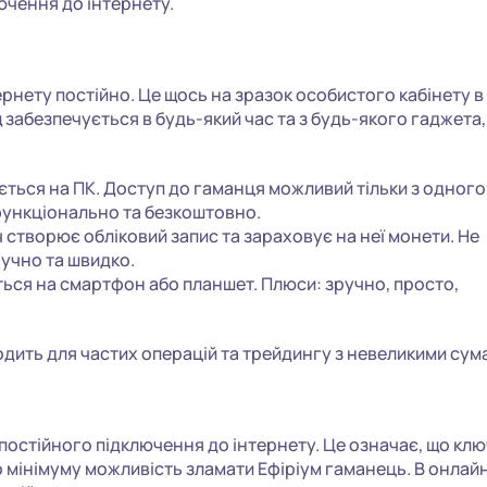
ючення до інтернету.
рнету постійно. Це щось на зразок особистого кабінету в
 забезпечується в будь-який час та з будь-якого гаджета
ться на ПК. Доступ до гаманця можливий тільки з одного
функціонально та безкоштовно.
 створює обліковий запис та зараховує на неї монети. Не
ручно та швидко.
ься на смартфон або планшет. Плюси: зручно, просто,
дить для частих операцій та трейдингу з невеликими сум
постійного підключення до інтернету. Це означає, що клю
о мінімуму можливість зламати Ефіріум гаманець. В онлай