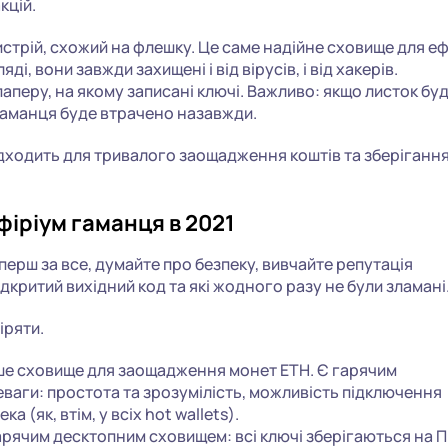
кцій.
трій, схожий на флешку. Це саме надійне сховище для еф
, вони завжди захищені і від вірусів, і від хакерів.
перу, на якому записані ключі. Важливо: якщо листок бу
гаманця буде втрачено назавжди.
ходить для тривалого заощадження коштів та зберіганн
фіріум гаманця в 2021
перш за все, думайте про безпеку, вивчайте репутація
дкритий вихідний код та які жодного разу не були зламані
іряти.
е сховище для заощадження монет ETH. Є гарячим
ваги: простота та зрозумілість, можливість підключення
 (як, втім, у всіх hot wallets).
арячим десктопним сховищем: всі ключі зберігаються на 