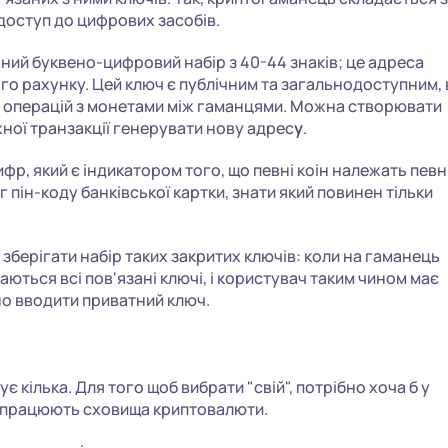
 доступ до цифрових засобів.
ний буквено-цифровий набір з 40-44 знаків; це адреса
о рахунку. Цей ключ є публічним та загальнодоступним, 
х операцій з монетами між гаманцями. Можна створювати
жної транзакції генерувати нову адрес
у
.
цифр, який є індикатором того, що певні коін належать певн
 пін-коду банківської картки, знати який повинен тільки
зберігати набір таких закритих ключів: коли на гаманець
ються всі пов'язані ключі, і користувач таким чином має
но вводити приватний ключ.
нує кілька. Для того щоб вибрати "свій", потрібно хоча б у
ю працюють сховища криптовалюти.