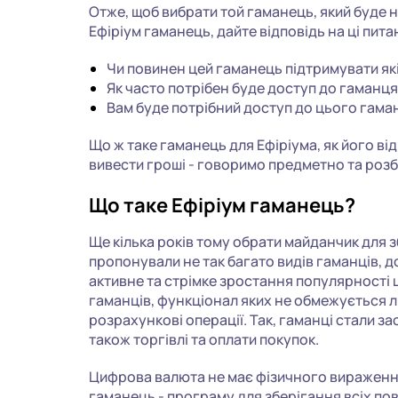
Отже, щоб вибрати той гаманець, який буде 
Ефіріум гаманець, дайте відповідь на ці пита
Чи повинен цей гаманець підтримувати які
Як часто потрібен буде доступ до гаманц
Вам буде потрібний доступ до цього гама
Що ж таке гаманець для Ефіріума, як його відк
вивести гроші - говоримо предметно та роз
Що таке Ефіріум гаманець?
Ще кілька років тому обрати майданчик для 
пропонували не так багато видів гаманців, д
активне та стрімке зростання популярності ц
гаманців, функціонал яких не обмежується 
розрахункові операції. Так, гаманці стали 
також торгівлі та оплати покупок.
Цифрова валюта не має фізичного вираження. 
гаманець - програму для зберігання всіх пов