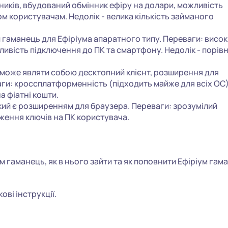
ників, вбудований обмінник ефіру на долари, можливість
ом користувачам. Недолік - велика кількість займаного
гаманець для Ефіріума апаратного типу. Переваги: висо
ливість підключення до ПК та смартфону. Недолік - порів
 може являти собою десктопний клієнт, розширення для
ги: кроссплатформенність (підходить майже для всіх ОС)
а фіатні кошти.
кий є розширенням для браузера. Переваги: зрозумілий
ження ключів на ПК користувача.
м гаманець, як в нього зайти та як поповнити Ефіріум гам
ові інструкції.