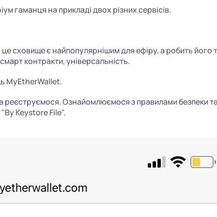
ум гаманця на прикладі двох різних сервісів.
, це сховище є найпопулярнішим для ефіру, а робить його 
 смарт контракти, універсальність.
ь MyEtherWallet.
а реєструємося. Ознайомлюємося з правилами безпеки т
By Keystore File".