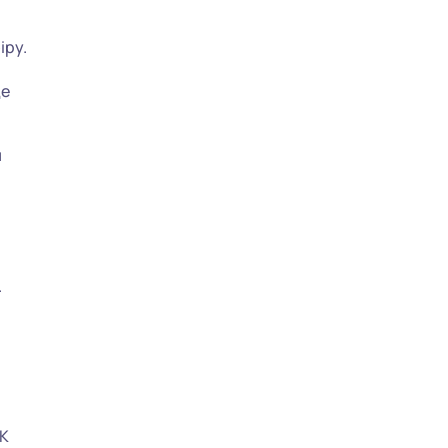
іру.
де
я
.
ПК