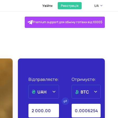
Увійти
Реєстрація
UA
Premium support для обміну готівки від 1000$
Відправляєте:
Отримуєте:
UAH
BTC