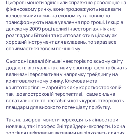
Цифрові монети здійснили справжню революцію на
фінансовому ринку, вони продовжують надавати
колосальний вплив на економіку та повністю
трансформують наше уявлення про гроші. І якщо в
далекому 2009 році великі інвестори аж ніяк не
розглядали Біткоін та криптовалюти в цілому як
хороший інструмент для вкладень, то зараз все
сприймається зовсім по-іншому.
Сьогодні дедалі більше інвесторів по всьому світу
додають віртуальні активи у свої портфелі та бачать
величезні перспективи у напрямку трейдингу на
криптовалютному ринку. Ключова мета
криптоторгівлі — заробіток як у короткостроковій,
так і довгостроковій перспективі. І саме сильна
волатильність та нестабільність курсів створюють
плацдарм для високого потенціалу прибутку.
Так, на цифрові монети переходять як інвестори-
новачки, так і професійні трейдери-експерти. І хоча
торгівля цифровими активами не підходить для тих,