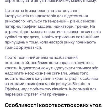
спрогнозувати ціну в найближчому майбутньому.
Ця стратегія заснована на застосуванні
інструментів та індикаторів для відстеження
ринкового імпульсу та тенденцій – рівні, свічкові
патерни, графічні моделі, індикатори, тренди. На
отримані дані можна спиратися виявлення сигналів
купівлі та продажу, і навіть отримання потенційних
припущень у тому, коли настрої ринку починають
трансформуватися.
Проте технічний аналіз не позбавлений
неточностей, особливо коли справа стосується
крипти. Індикатори можуть допускати помилки або
надсилати неоднозначні сигнали. Більш того,
досить недовге існування криптографії, особливо
за межами таких флагманів ринку як Біткоін та
Ефіріум, надає обмежену кількість інформації для
перевірки стратегій та припущень.
Особливості короткострокових угод