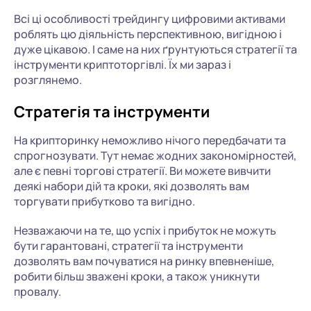
Всі ці особливості трейдингу цифровими активами
роблять цю діяльність перспективною, вигідною і
дуже цікавою. І саме на них ґрунтуються стратегії та
інструменти криптоторгівлі. Їх ми зараз і
розглянемо.
Стратегія та інструменти
На крипторинку неможливо нічого передбачати та
спрогнозувати. Тут немає жодних закономірностей,
але є певні торгові стратегії. Ви можете вивчити
деякі набори дій та кроки, які дозволять вам
торгувати прибутково та вигідно.
Незважаючи на те, що успіх і прибуток не можуть
бути гарантовані, стратегії та інструменти
дозволять вам почуватися на ринку впевненіше,
робити більш зважені кроки, а також уникнути
провалу.