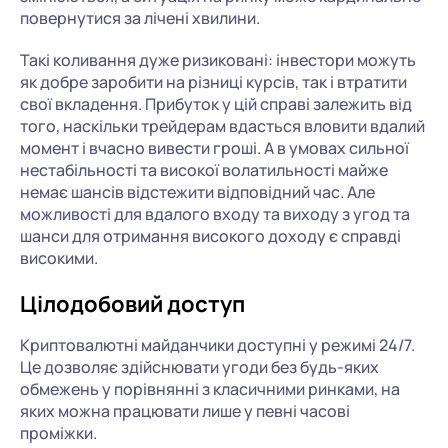
повернутися за лічені хвилини.
Такі коливання дуже ризиковані: інвестори можуть
як добре заробити на різниці курсів, так і втратити
свої вкладення. Прибуток у цій справі залежить від
того, наскільки трейдерам вдасться вловити вдалий
момент і вчасно вивести гроші. А в умовах сильної
нестабільності та високої волатильності майже
немає шансів відстежити відповідний час. Але
можливості для вдалого входу та виходу з угод та
шанси для отримання високого доходу є справді
високими.
Цілодобовий доступ
Криптовалютні майданчики доступні у режимі 24/7.
Це дозволяє здійснювати угоди без будь-яких
обмежень у порівнянні з класичними ринками, на
яких можна працювати лише у певні часові
проміжки.