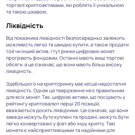
торгівлі криптоактивами, які роблять її унікальною
та такою цікавою.
Ліквідність
Від показника ліквідності безпосередньо залежить
можливість легко та швидко купити, а також продати
той чи інший актив. І тут ринки цифрових монет
програють фондовим. Останні мають вищі торгові
обсяги, а це означає, що вони мають більш високу
ліквідність.
Здебільшого на крипторинку має місце недостатня
ліквідність. Однак це твердження не є правильним
для всіх монет. Так, цифрові активи, що посідають у
рейтингу криптовалют перші 20 позицій,
вважаються досить ліквідними. Це означає, що вони
завжди можуть бути куплені та продані, можуть бути
легко конвертовані у фіат або іншу крипту. Такі
монети є найсприятливішими та надійними для