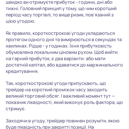
швидко ви отримуєте прибуток - години, дні або
тижні. Головний принцип у тому, що чим коротший
період часу торгівлі, то вище ризик, пов'язаний з
цією угодою.
Як правило, короткострокові угоди укладаються
протягом одного дня та вимірюються в секундах та
хвилинах. Рідше - у годинах. Їхня прибутковість
обумовлена локальним ціновим рухом. Щоб вийти
на гарний прибуток, є два варіанти: або мати
достатній капітал, або вдаватися до маржинального
кредитування.
Так, короткострокові угоди припускають, що
трейдер на короткий проміжок часу заходить
великий торговий обсяг. І важливий момент тут —
показник ліквідності, який виконує роль фактора, що
стримує.
Заходячи в угоду, трейдер повинен розуміти, якою
буде ліквідність при закритті позиції. На