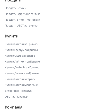
Продати
Продати Біткоін
Продати Ефіріум за гривню
Продати Біткоін Монобанк
Продати USDT за гривню
Купити
Купити Біткоін за Гривню
Купити Ефіріум за Гривню
Купити USDT за Гривню
Купити Лайткоін за Гривню
Купити Догікоін за Гривню
Купити Дашкоін за Гривню
Купити Біткоін з картки
Купити Біткоін Монобанк
Биткоин за Приват24
USDT за Приват24
Компанія