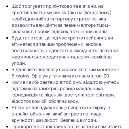
Щоб торгувати прибутково та вигідно, на
криптовалютному ринку (як і на фондовому)
необхідно вибрати торгову стратегію, яка
дозволить вам діяти за певним алгоритмом -
скальпінг, пробій, відскок, технічний аналіз.
Будьте готові, що під час криптотрейдингу ви
зіткнетеся з такими проблемами: висока
волатильність, недостатня ліквідність, плата за
маржинальне кредитування, великі комісії за
угоди.
Віддавайте перевагу високоліквідним монетам -
Біткоіну, Ефіріуму та іншим активам з топ-20.
Коли ви вибираєте криптобіржу, відштовхуйтесь
від таких параметрів: розмір майданчика,
юрисдикція та ліцензія, доступні торгові пари,
відсоток комісії, обсяг виводу.
У певних випадках краще вибрати не біржу, а
онлайн-обмінник, який виграє з погляду
зручності, швидкості, безпеки, вигоди.
При короткострокових угодах завжди пам'ятайте