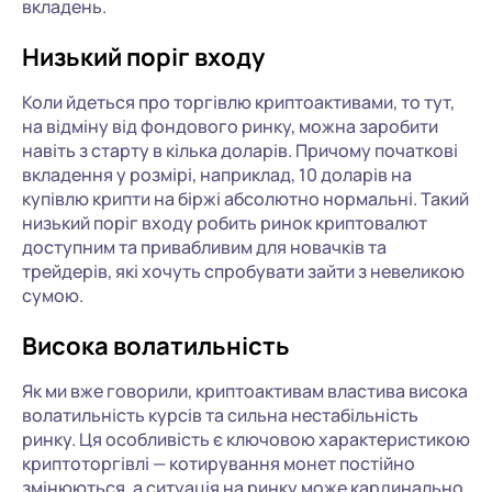
вкладень.
Низький поріг входу
Коли йдеться про торгівлю криптоактивами, то тут,
на відміну від фондового ринку, можна заробити
навіть з старту в кілька доларів. Причому початкові
вкладення у розмірі, наприклад, 10 доларів на
купівлю крипти на біржі абсолютно нормальні. Такий
низький поріг входу робить ринок криптовалют
доступним та привабливим для новачків та
трейдерів, які хочуть спробувати зайти з невеликою
сумою.
Висока волатильність
Як ми вже говорили, криптоактивам властива висока
волатильність курсів та сильна нестабільність
ринку. Ця особливість є ключовою характеристикою
криптоторгівлі — котирування монет постійно
змінюються, а ситуація на ринку може кардинально