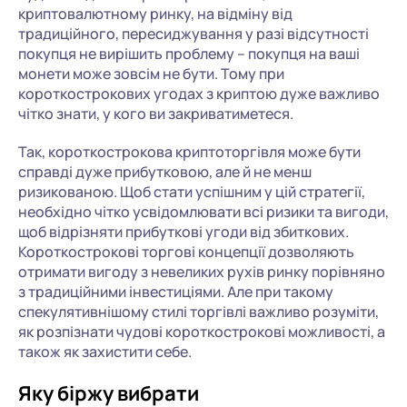
криптовалютному ринку, на відміну від
традиційного, пересиджування у разі відсутності
покупця не вирішить проблему – покупця на ваші
монети може зовсім не бути. Тому при
короткострокових угодах з криптою дуже важливо
чітко знати, у кого ви закриватиметеся.
Так, короткострокова криптоторгівля може бути
справді дуже прибутковою, але й не менш
ризикованою. Щоб стати успішним у цій стратегії,
необхідно чітко усвідомлювати всі ризики та вигоди,
щоб відрізняти прибуткові угоди від збиткових.
Короткострокові торгові концепції дозволяють
отримати вигоду з невеликих рухів ринку порівняно
з традиційними інвестиціями. Але при такому
спекулятивнішому стилі торгівлі важливо розуміти,
як розпізнати чудові короткострокові можливості, а
також як захистити себе.
Яку біржу вибрати