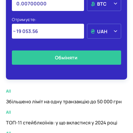
BTC
Отримуєте:
UAH
Обміняти
All
Збільшено ліміт на одну транзакцію до 50 000 грн
All
ТОП-11 стейблкоїнів: у що вкластися у 2024 році