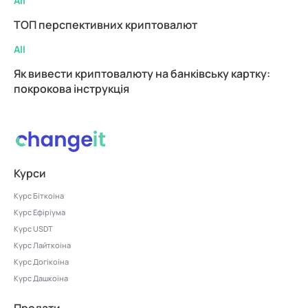
All
ТОП перспективних криптовалют
All
Як вивести криптовалюту на банківську картку:
покрокова інструкція
Курси
Курс Біткоіна
Курс Ефіріума
Курс USDT
Курс Лайткоіна
Курс Догікоіна
Курс Дашкоіна