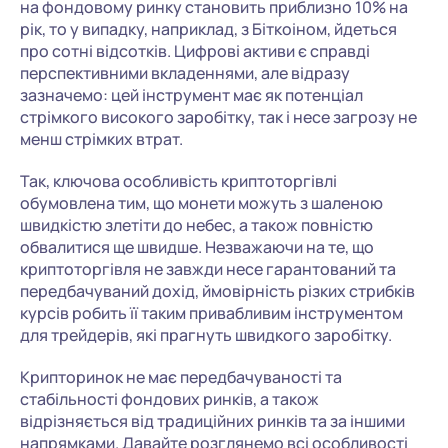
на фондовому ринку становить приблизно 10% на
рік, то у випадку, наприклад, з Біткоіном, йдеться
про сотні відсотків. Цифрові активи є справді
перспективними вкладеннями, але відразу
зазначемо: цей інструмент має як потенціал
стрімкого високого заробітку, так і несе загрозу не
менш стрімких втрат.
Так, ключова особливість криптоторгівлі
обумовлена ​​тим, що монети можуть з шаленою
швидкістю злетіти до небес, а також повністю
обвалитися ще швидше. Незважаючи на те, що
криптоторгівля не завжди несе гарантований та
передбачуваний дохід, ймовірність різких стрибків
курсів робить її таким привабливим інструментом
для трейдерів, які прагнуть швидкого заробітку.
Крипторинок не має передбачуваності та
стабільності фондових ринків, а також
відрізняється від традиційних ринків та за іншими
напрямками. Давайте розглянемо всі особливості