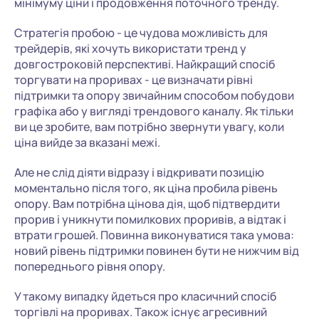
мінімуму ціни і продовження поточного тренду.
Стратегія пробою - це чудова можливість для
трейдерів, які хочуть використати тренд у
довгостроковій перспективі. Найкращий спосіб
торгувати на проривах - це визначати рівні
підтримки та опору звичайним способом побудови
графіка або у вигляді трендового каналу. Як тільки
ви це зробите, вам потрібно звернути увагу, коли
ціна вийде за вказані межі.
Але не слід діяти відразу і відкривати позицію
моментально після того, як ціна пробила рівень
опору. Вам потрібна цінова дія, щоб підтвердити
прорив і уникнути помилкових проривів, а відтак і
втрати грошей. Повинна виконуватися така умова:
новий рівень підтримки повинен бути не нижчим від
попереднього рівня опору.
У такому випадку йдеться про класичний спосіб
торгівлі на проривах. Також існує агресивний