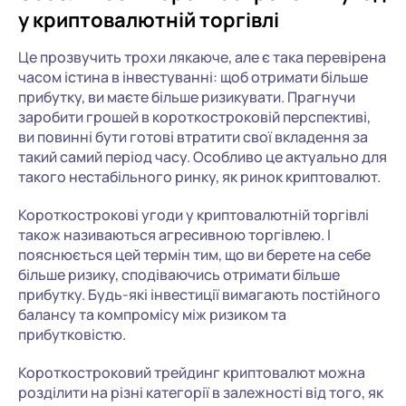
у криптовалютній торгівлі
Це прозвучить трохи лякаюче, але є така перевірена
часом істина в інвестуванні: щоб отримати більше
прибутку, ви маєте більше ризикувати. Прагнучи
заробити грошей в короткостроковій перспективі,
ви повинні бути готові втратити свої вкладення за
такий самий період часу. Особливо це актуально для
такого нестабільного ринку, як ринок криптовалют.
Короткострокові угоди у криптовалютній торгівлі
також називаються агресивною торгівлею. І
пояснюється цей термін тим, що ви берете на себе
більше ризику, сподіваючись отримати більше
прибутку. Будь-які інвестиції вимагають постійного
балансу та компромісу між ризиком та
прибутковістю.
Короткостроковий трейдинг криптовалют можна
розділити на різні категорії в залежності від того, як