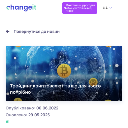
Premium support для
UA
обміну готівки від
1000$
Повернутися до новин
Трейдинг криптовалют та що для нього
потрібно
Опубліковано:
06.06.2022
Оновлено:
29.05.2025
All