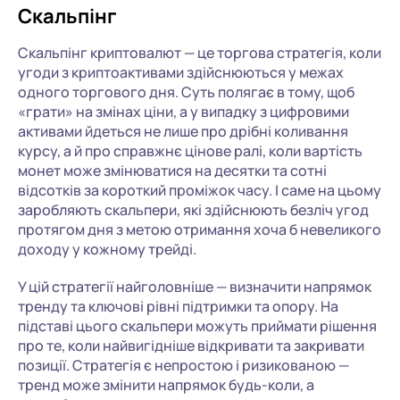
Скальпінг
Скальпінг криптовалют — це торгова стратегія, коли
угоди з криптоактивами здійснюються у межах
одного торгового дня. Суть полягає в тому, щоб
«грати» на змінах ціни, а у випадку з цифровими
активами йдеться не лише про дрібні коливання
курсу, а й про справжнє цінове ралі, коли вартість
монет може змінюватися на десятки та сотні
відсотків за короткий проміжок часу. І саме на цьому
заробляють скальпери, які здійснюють безліч угод
протягом дня з метою отримання хоча б невеликого
доходу у кожному трейді.
У цій стратегії найголовніше — визначити напрямок
тренду та ключові рівні підтримки та опору. На
підставі цього скальпери можуть приймати рішення
про те, коли найвигідніше відкривати та закривати
позиції. Стратегія є непростою і ризикованою —
тренд може змінити напрямок будь-коли, а