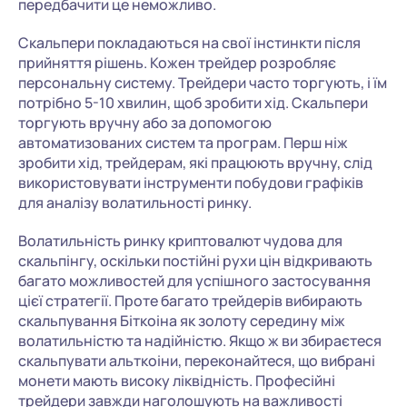
передбачити це неможливо.
Скальпери покладаються на свої інстинкти після
прийняття рішень. Кожен трейдер розробляє
персональну систему. Трейдери часто торгують, і їм
потрібно 5-10 хвилин, щоб зробити хід. Скальпери
торгують вручну або за допомогою
автоматизованих систем та програм. Перш ніж
зробити хід, трейдерам, які працюють вручну, слід
використовувати інструменти побудови графіків
для аналізу волатильності ринку.
Волатильність ринку криптовалют чудова для
скальпінгу, оскільки постійні рухи цін відкривають
багато можливостей для успішного застосування
цієї стратегії. Проте багато трейдерів вибирають
скальпування Біткоіна як золоту середину між
волатильністю та надійністю. Якщо ж ви збираєтеся
скальпувати альткоіни, переконайтеся, що вибрані
монети мають високу ліквідність. Професійні
трейдери завжди наголошують на важливості