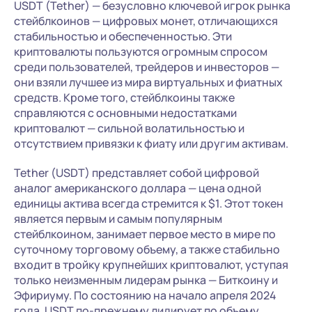
USDT (Tether) — безусловно ключевой игрок рынка
стейблкоинов — цифровых монет, отличающихся
стабильностью и обеспеченностью. Эти
криптовалюты пользуются огромным спросом
среди пользователей, трейдеров и инвесторов —
они взяли лучшее из мира виртуальных и фиатных
средств. Кроме того, стейблкоины также
справляются с основными недостатками
криптовалют — сильной волатильностью и
отсутствием привязки к фиату или другим активам.
Tether (USDT) представляет собой цифровой
аналог американского доллара — цена одной
единицы актива всегда стремится к $1. Этот токен
является первым и самым популярным
стейблкоином, занимает первое место в мире по
суточному торговому объему, а также стабильно
входит в тройку крупнейших криптовалют, уступая
только неизменным лидерам рынка — Биткоину и
Эфириуму. По состоянию на начало апреля 2024
года, USDT по-прежнему лидирует по объему