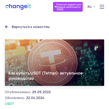
Premium support для
RU
обмена наличных от
1000$
Вернуться к новостям
Как купить USDT (Tether): актуальное
руководство
Опубликовано:
29.09.2022
Обновлено:
22.04.2024
USDT