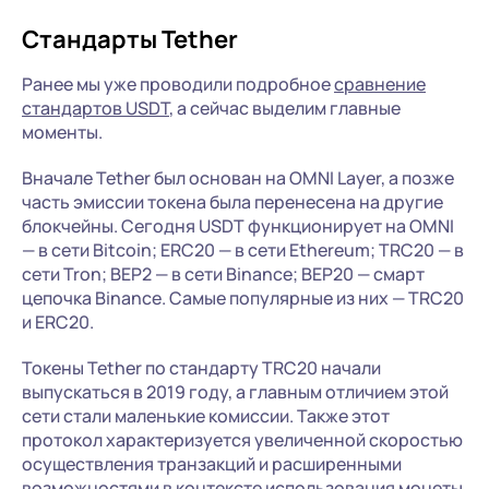
Стандарты Tether
Ранее мы уже проводили подробное
сравнение
стандартов USDT
, а сейчас выделим главные
моменты.
Вначале Tether был основан на OMNI Layer, а позже
часть эмиссии токена была перенесена на другие
блокчейны. Сегодня USDT функционирует на OMNI
— в сети Bitcoin; ERC20 — в сети Ethereum; TRC20 — в
сети Tron; BEP2 — в сети Binance; BEP20 — смарт
цепочка Binance. Самые популярные из них — TRC20
и ERC20.
Токены Tether по стандарту TRC20 начали
выпускаться в 2019 году, а главным отличием этой
сети стали маленькие комиссии. Также этот
протокол характеризуется увеличенной скоростью
осуществления транзакций и расширенными
возможностями в контексте использования монеты.