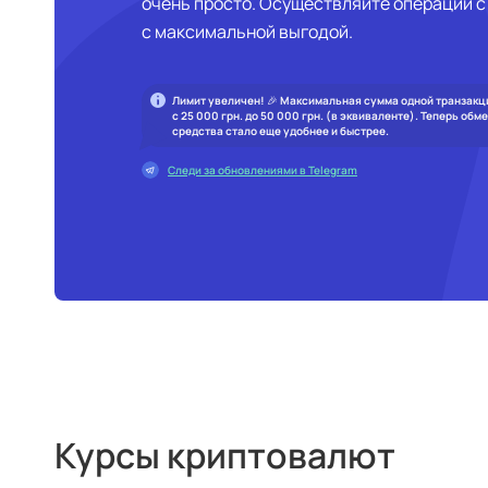
очень просто. Осуществляйте операции с 
с максимальной выгодой.
Лимит увеличен! 🎉 Максимальная сумма одной транзакц
с 25 000 грн. до 50 000 грн. (в эквиваленте). Теперь обм
средства стало еще удобнее и быстрее.
Следи за обновлениями в Telegram
Курсы криптовалют