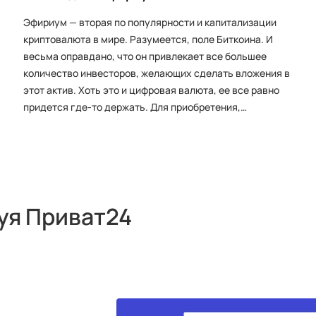
Эфириум — вторая по популярности и капитализации
криптовалюта в мире. Разумеется, поле Биткоина. И
весьма оправдано, что он привлекает все большее
количество инвесторов, желающих сделать вложения в
этот актив. Хоть это и цифровая валюта, ее все равно
придется где-то держать. Для приобретения,
сбережения, обмена, продажи монет ETH необходимо
создать Эфириум кошелек.
уя Приват24