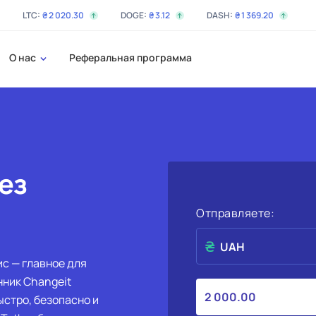
LTC:
₴
2 020
.30
DOGE:
₴
3
.12
DASH:
₴
1 369
.20
О нас
Реферальная программа
ез
Отправляете:
UAH
с — главное для
нник Changeit
ыстро, безопасно и