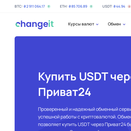
BTC:
₴
2 911 064
.17
ETH:
₴
85 706
.89
USDT:
₴
44
.94
Курсы валют
Обмен
Купить USDT чер
Приват24
Проверенный и надежный обменный серви
успешной работы с криптовалютой. Обме
позволяет купить USDT через Приват24 б