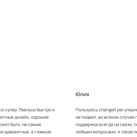
Юлия
се супер. Реально быстро и
Пользуюсь changeit регулярно
иятный дизайн, хорошие
не подвел. во всяком случае 
ожет быть, не самые
поддержка всегда на связи, 
но адекватные, а главное
любыми вопросами, я такое л