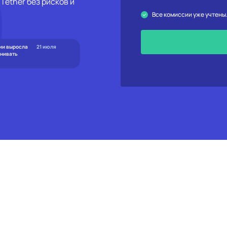
Tether без рисков и
Все комиссии уже учтены
ии выросла
21 июля
енивать