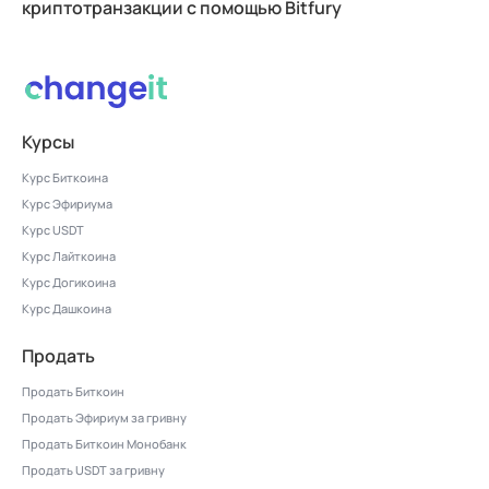
криптотранзакции с помощью Bitfury
Курсы
Курс Биткоина
Курс Эфириума
Курс USDT
Курс Лайткоина
Курс Догикоина
Курс Дашкоина
Продать
Продать Биткоин
Продать Эфириум за гривну
Продать Биткоин Монобанк
Продать USDT за гривну