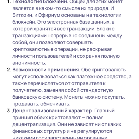
Технология блокчейн.
Общей для этих монет
является в каком-то смысле их природа. И
Биткоин, и Эфириум основаны на технологии
блокчейн. Это электронная база данных, в
которой хранятся все транзакции. Блоки с
транзакциями непрерывно соединены между
собой, они позволяют совершать
криптовалютные операции, не раскрывая
личности пользователей и сохраняя полную
анонимность.
Возможности применения.
Обе криптовалюты
могут использоваться как платежное средство, а
также перечисляться от отправителя к
получателю, заменяя собой стандартную
банковскую систему. Монеты можно покупать,
продавать, обменивать.
Децентрализованный характер.
Главный
принцип обеих криптовалют — полная
децентрализация. Они не зависят ни от каких
финансовых структур и не регулируются
никакими государственными органами.