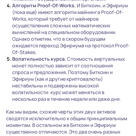
Алгоритм Proof-Of-Works.
И Биткоин, и Эфириум
(пока еще) имеют алгоритм майнинга Proof-Of-
Works, который требует от майнеров
осуществления сложных математических
вычислений на специальном оборудовании.
Однако отметим, что в скором будущем
ожидается переход Эфириума на протокол Proof-
Of-Stakes.
Волатильность курса.
Стоимость виртуальных
монет полностью зависит от соотношения
спроса и предложения. Поэтому Биткоин и
Эфириум (как и другие криптовалюты)
нестабильны и подвержены высокой
волатильности: курс может меняться в
несколько раз в течение недели или даже дня.
Как мы видим, схожие черты этих двух активов
сводятся исключительно к общим принципиальным
моментам. В остальном же Биткоин и Эфириум
существенно отличаются. Это два очень разных