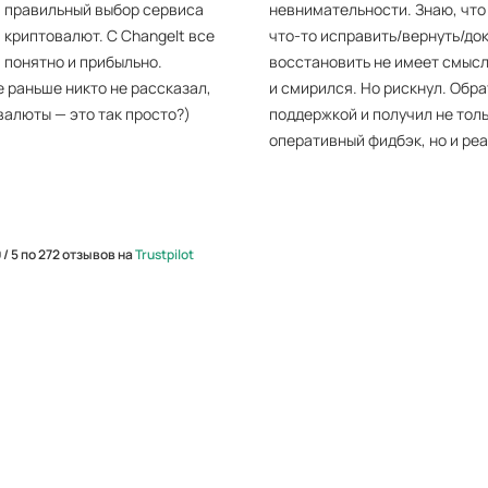
 правильный выбор сервиса
невнимательности. Знаю, что
 криптовалют. С ChangeIt все
что-то исправить/вернуть/док
, понятно и прибыльно.
восстановить не имеет смысла
 раньше никто не рассказал,
и смирился. Но рискнул. Обра
валюты — это так просто?)
поддержкой и получил не тол
оперативный фидбэк, но и ре
помощь! Клиентоориентирова
высшем уровне! Отдельное с
Андрею. ChangeIt, вы восторг!
ваш клиент. Обещаю быть вни
 / 5 по 272 отзывов на
Trustpilot