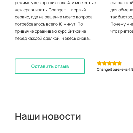
режиме уже хороших года 4, и мне есть с
сыграл мой
чем сравнивать. ChangeIt — первый
для обмена
сервис, где на решение моего вопроса
так быстро
потребовалось всего 10 минут! По
Почему мне
привычке сравниваю курс биткоина
что крипто
перед каждой сделкой, и здесь снова
плюсик ChangeIt. Безопасно, быстро и
очень выгодно.
Оставить отзыв
Если для вас все это тоже важно, тогда
Changeit оценена 4.9
этот онлайн обменник криптовалют — то,
что вам нужно!
Наши новости