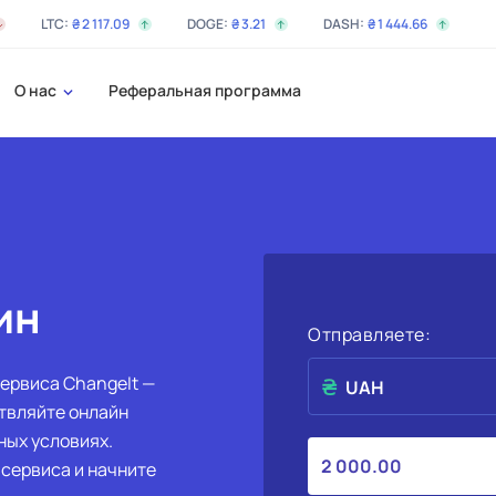
LTC:
₴
2 117
.09
DOGE:
₴
3
.21
DASH:
₴
1 444
.66
О нас
Реферальная программа
ин
Отправляете:
ервиса ChangeIt —
UAH
ствляйте онлайн
ных условиях.
сервиса и начните