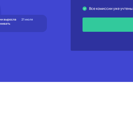
Все комиссии уже учтены
ии выросла
21 июля
енивать