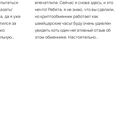
 пытаться
впечатлила. Сейчас я снова здесь, и это
азать/
нечто! Ребята, я не знаю, что вы сделали,
, да я уже
но криптообменник работает как
тился за
швейцарские часы! Буду очень удивлен
ько
увидеть хоть один негативный отзыв об
альную
этом обменнике. Настоятельно
нность на
рекомендую!
пасибо
 Теперь я
мательнее)