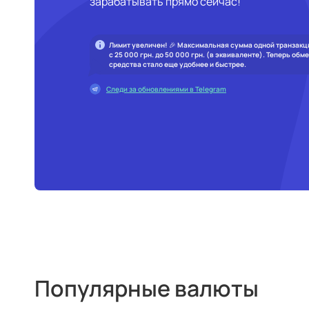
зарабатывать прямо сейчас!
Лимит увеличен! 🎉 Максимальная сумма одной транзакц
с 25 000 грн. до 50 000 грн. (в эквиваленте). Теперь обм
средства стало еще удобнее и быстрее.
Следи за обновлениями в Telegram
Популярные валюты