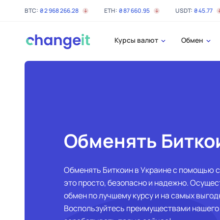
BTC:
₴
2 968 266
.28
ETH:
₴
87 660
.95
USDT:
₴
45
.77
Курсы валют
Обмен
Обменять Битко
Обменять Биткоин в Украине с помощью с
это просто, безопасно и надежно. Осуще
обмен по лучшему курсу и на самых выгод
Воспользуйтесь преимуществами нашего 