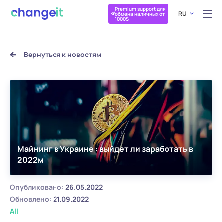
Premium support для
RU
обмена наличных от
1000$
Вернуться к новостям
Майнинг в Украине : выйдет ли заработать в
2022м
Опубликовано:
26.05.2022
Обновлено:
21.09.2022
All