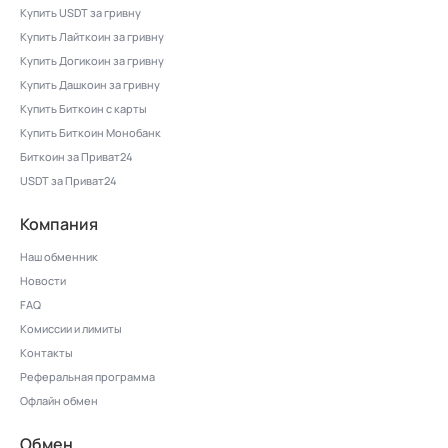
Купить USDT за гривну
Купить Лайткоин за гривну
Купить Догикоин за гривну
Купить Дашкоин за гривну
Купить Биткоин с карты
Купить Биткоин Монобанк
Биткоин за Приват24
USDT за Приват24
Компания
Наш обменник
Новости
FAQ
Комиссии и лимиты
Контакты
Реферальная программа
Офлайн обмен
Обмен