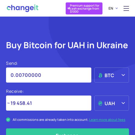
Premium support for
EN
cash exchange from
$1000
Buy Bitcoin for UAH in Ukraine
Send:
BTC
Receive:
UAH
All commissions are already taken into account.
Learn more about fees