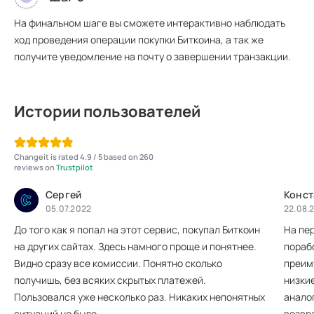
На финальном шаге вы сможете интерактивно наблюдать
ход проведения операции покупки Биткоина, а так же
получите уведомление на почту о завершении транзакции.
Истории пользователей
Changeit is rated 4.9 / 5 based on 260
reviews on
Trustpilot
Сергей
Конст
05.07.2022
22.08.
До того как я попал на этот сервис, покупал Биткоин
На пе
на других сайтах. Здесь намного проще и понятнее.
пораб
Видно сразу все комиссии. Понятно сколько
преим
получишь, без всяких скрытых платежей.
низки
Пользовался уже несколько раз. Никаких непонятных
аналог
ситуаций не было.
возвр